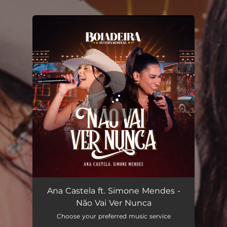
.
You're all set!
Não Vai Ver Nunca
02:47
Ana Castela ft. Simone Mendes -
Não Vai Ver Nunca
Choose your preferred music service