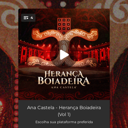
.
4
You're all set!
Mercedita
02:39
Ana Castela - Herança Boiadeira
(Vol 1)
Cachaceiro
03:00
Escolha sua plataforma preferida