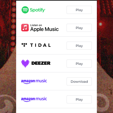
As Andorinhas
02:40
Play
Tentei Te Esquecer
03:12
Play
Play
Play
Download
Play